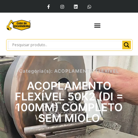
Categoria(s):
ACOPLAMENTO FLEXÍVEL
ACOPLAMENTO
FLEXÍVEL 50K2 (DI =
100MM) COMPLETO
SEM MIOLO