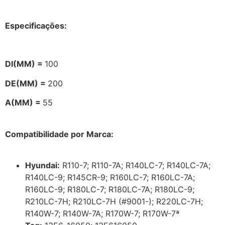
Especificações:
DI(MM) =
100
DE(MM) =
200
A(MM) =
55
Compatibilidade por Marca:
Hyundai:
R110-7; R110-7A; R140LC-7; R140LC-7A;
R140LC-9; R145CR-9; R160LC-7; R160LC-7A;
R160LC-9; R180LC-7; R180LC-7A; R180LC-9;
R210LC-7H; R210LC-7H (#9001-); R220LC-7H;
R140W-7; R140W-7A; R170W-7; R170W-7ª