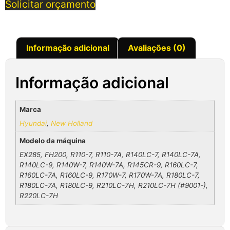
Solicitar orçamento
Informação adicional
Avaliações (0)
Informação adicional
Marca
Hyundai
,
New Holland
Modelo da máquina
EX285, FH200, R110-7, R110-7A, R140LC-7, R140LC-7A,
R140LC-9, R140W-7, R140W-7A, R145CR-9, R160LC-7,
R160LC-7A, R160LC-9, R170W-7, R170W-7A, R180LC-7,
R180LC-7A, R180LC-9, R210LC-7H, R210LC-7H (#9001-),
R220LC-7H