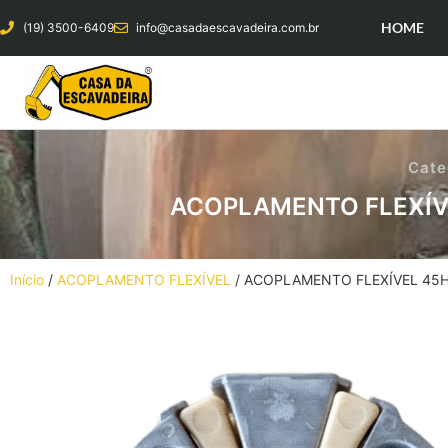
HOME
(19) 3500-6409
info@casadaescavadeira.com.br
Cate
ACOPLAMENTO FLEXÍVE
Início
/
ACOPLAMENTO FLEXÍVEL
/ ACOPLAMENTO FLEXÍVEL 45H