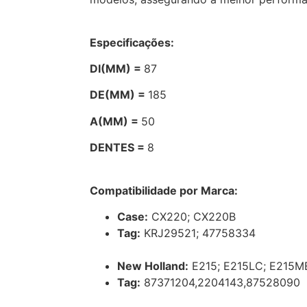
Especificações:
DI(MM) =
87
DE(MM) =
185
A(MM) =
50
DENTES =
8
Compatibilidade por Marca:
Case:
CX220; CX220B
Tag:
KRJ29521; 47758334
New Holland:
E215; E215LC; E215M
Tag:
87371204,2204143,87528090