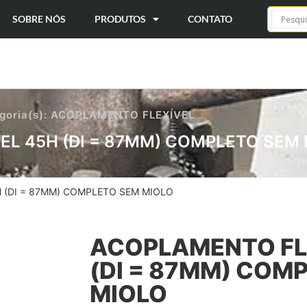
SOBRE NÓS
PRODUTOS
CONTATO
goria(s):
ACOPLAMENTO FLEXÍVEL
L 45H (DI = 87MM) COMPLETO SEM
 (DI = 87MM) COMPLETO SEM MIOLO
ACOPLAMENTO FL
(DI = 87MM) COM
MIOLO