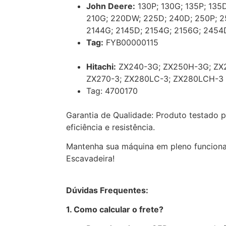
John Deere:
130P; 130G; 135P; 135
210G; 220DW; 225D; 240D; 250P; 2
2144G; 2145D; 2154G; 2156G; 2454
Tag:
FYB00000115
Hitachi:
ZX240-3G; ZX250H-3G; ZX
ZX270-3; ZX280LC-3; ZX280LCH-3
Tag: 4700170
Garantia de Qualidade: Produto testado 
eficiência e resistência.
Mantenha sua máquina em pleno funcion
Escavadeira!
Dúvidas Frequentes:
1. Como calcular o frete?