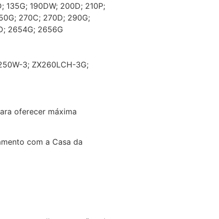
D; 135G; 190DW; 200D; 210P;
50G; 270C; 270D; 290G;
D; 2654G; 2656G
250W-3; ZX260LCH-3G;
para oferecer máxima
amento com a Casa da