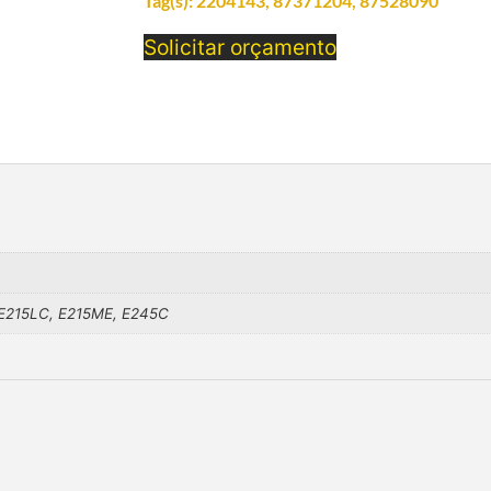
Tag(s):
2204143
,
87371204
,
87528090
Solicitar orçamento
 E215LC, E215ME, E245C