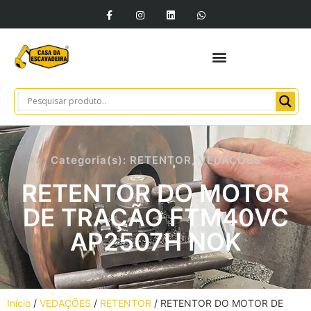
Categoria(s):
RETENTOR
,
VEDAÇÕES
RETENTOR DO MOTOR
DE TRAÇÃO FTM40VC
AP2507H NOK
Início
/
VEDAÇÕES
/
RETENTOR
/ RETENTOR DO MOTOR DE