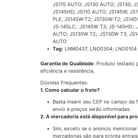
JS115 AUTO; JS130 AUTO; JS130; J
JS145HD; JS110 AUTO; JS145W; JS
PLE; JS145W-T2; JS130W-T2; JS145
JS-145LC; .JS145W T3; JS-145HD; .
AUTO; JS130W T2; .JS130W T3; JS1
AUTO
Tag:
LNM0437; LNO0304; LNO0104
Garantia de Qualidade
: Produto testado
eficiência e resistência.
Dúvidas Frequentes:
1. Como calcular o frete?
Basta inserir seu CEP no campo de 
envio e preços serão informadas.
2. A mercadoria está disponível para pr
Sim, exceto se o anúncio mencionar
mercadorias são para pronta entreg