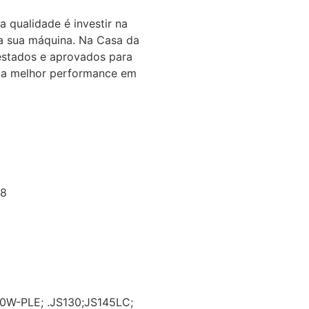
a qualidade é investir na
 sua máquina. Na Casa da
estados e aprovados para
 a melhor performance em
8
6
0W-PLE; .JS130;JS145LC;