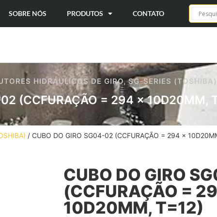
SOBRE NÓS
PRODUTOS
CONTATO
TORES HIDRÁULICOS DE GIRO
,
SG-SERIES (TOSHIBA)
02 (CCFURAÇÃO = 294 × 10D20MM, T
OSHIBA)
/ CUBO DO GIRO SG04-02 (CCFURAÇÃO = 294 × 10D20MM
CUBO DO GIRO SG
(CCFURAÇÃO = 29
10D20MM, T=12)