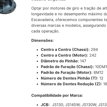
Optar por motores de giro e tração de alt
longevidade e no desempenho máximo da
Escavadeira, oferecemos componentes t
diversas marcas e modelos, assegurando
cada operação.
Dimensões:
Centro a Centro (Chassi):
294
Centro a Centro (Motor):
242
Diâmetro do Pinhão:
147
Padrão de Furação (Chassi):
10DM1
Padrão de Furação (Motor):
8M12
Número de Dentes Pinhão (T):
12
Número de Dentes Redução (Z):
1
Compatibilidade por Marca:
JCB:
JS130; JS145W; JS130W; JS13