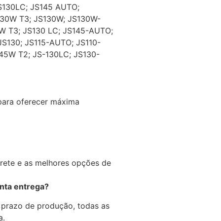
S130LC; JS145 AUTO;
130W T3; JS130W; JS130W-
W T3; JS130 LC; JS145-AUTO;
JS130; JS115-AUTO; JS110-
45W T2; JS-130LC; JS130-
 para oferecer máxima
frete e as melhores opções de
onta entrega?
 prazo de produção, todas as
a.