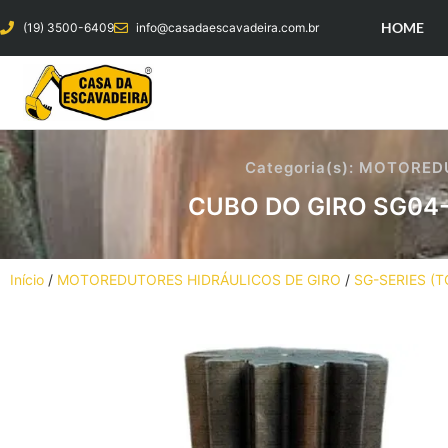
HOME
(19) 3500-6409
info@casadaescavadeira.com.br
Categoria(s):
MOTOREDU
CUBO DO GIRO SG04-
Início
/
MOTOREDUTORES HIDRÁULICOS DE GIRO
/
SG-SERIES (T