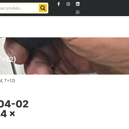
=12)
, T=12)
04-02
4 ×