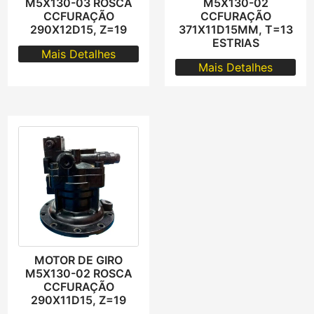
M5X130-03 ROSCA
M5X130-02
CCFURAÇÃO
CCFURAÇÃO
290X12D15, Z=19
371X11D15MM, T=13
ESTRIAS
Mais Detalhes
Mais Detalhes
MOTOR DE GIRO
M5X130-02 ROSCA
CCFURAÇÃO
290X11D15, Z=19