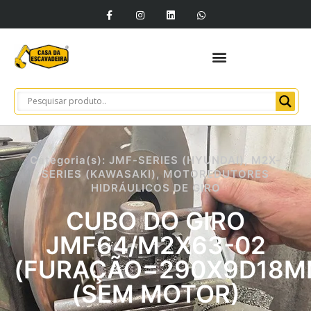
Categoria(s):
JMF-SERIES (HYUNDAI)
,
M2X-
SERIES (KAWASAKI)
,
MOTOREDUTORES
HIDRÁULICOS DE GIRO
CUBO DO GIRO
JMF64/M2X63-02
(FURAÇÃO=290X9D18M
(SEM MOTOR)