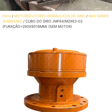
Início
/
MOTOREDUTORES HIDRÁULICOS DE GIRO
/
M2X-SERIES
(KAWASAKI)
/ CUBO DO GIRO JMF64/M2X63-02
(FURAÇÃO=290X9D18MM) (SEM MOTOR)