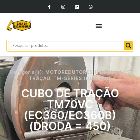
Categoria(s):
MOTOREDUTORES HIDRÁULICOS
TRAÇÃO
,
TM-SERIES (DOOSAN)
CUBO DE TRAÇÃO
TM70VC
(EC360/EC360B)
(DRODA = 450)