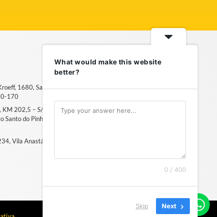
What would make this website
better?
 Kroeff, 1680, Sarandi – Porto
50-170
6, KM 202,5 – S/N, Distrito
ito Santo do Pinhal, SP – 13994-
, 234, Vila Anastácio – São Paulo, SP
0 / 400
Skip
Next
ativa