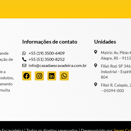
Informações de contato
Unidades
Matriz: Av. Plínio
rande
+55 (19) 3500-6409
Alegre, RS – 911
ação de
+55 (51) 3500-8252
info@casadaescavadeira.com.br
Filial: Rod. SP 34
de a
Industrial – Espír
804
rodutos,
iamento
Filial: R. Caiapós
 muita
– 05094-000
 Escavadeira | Todos os direitos reservados | Desenvolvido por
Seven Cri