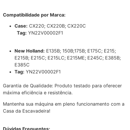
Compatibilidade por Marca:
Case:
CX220; CX220B; CX220C
Tag:
YN22V00002F1
New Holland:
E135B; 150B;175B; E175C; E215;
E215B; E215C; E215LC; E215ME; E245C; E385B;
E385C
Tag:
YN22V00002F1
Garantia de Qualidade: Produto testado para oferecer
máxima eficiência e resistência.
Mantenha sua máquina em pleno funcionamento com a
Casa da Escavadeira!
Dúvidas Frequentes: