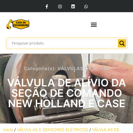
Categoria(s):
VÁLVULAS DE ALÍVIO
VÁLVULA DE ALÍVIO DA
SEÇÃO DE COMANDO
NEW HOLLAND E CASE
Início
/
VÁLVULAS E SENSORES ELÉTRICOS
/
VÁLVULAS DE