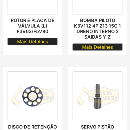
ROTOR E PLACA DE
BOMBA PILOTO
VÁLVULA (L)
K3V112 4P Z13 15G 1
F3V63/F5V80
DRENO INTERNO 2
SAIDAS Y-Z
Mais Detalhes
Mais Detalhes
DISCO DE RETENÇÃO
SERVO PISTÃO