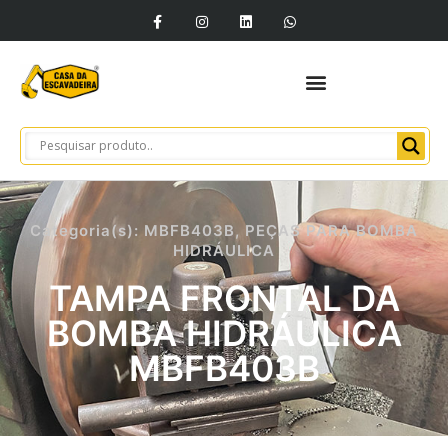
Categoria(s):
MBFB403B
,
PEÇAS PARA BOMBA
HIDRÁULICA
TAMPA FRONTAL DA
BOMBA HIDRÁULICA
MBFB403B