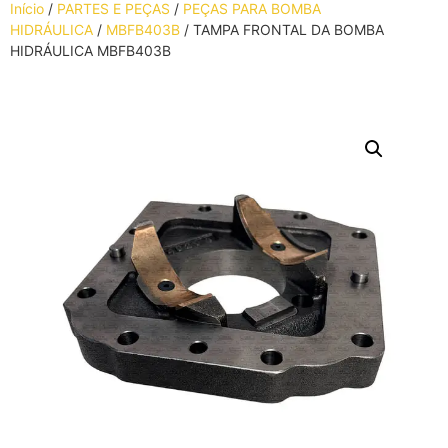
Início
/
PARTES E PEÇAS
/
PEÇAS PARA BOMBA
HIDRÁULICA
/
MBFB403B
/ TAMPA FRONTAL DA BOMBA
HIDRÁULICA MBFB403B