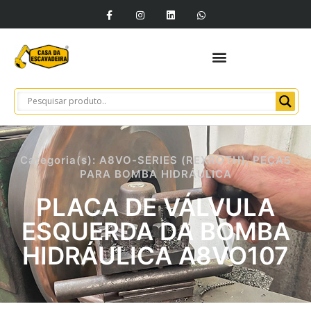
Categoria(s):
A8VO-SERIES (REXROTH)
,
PEÇAS
PARA BOMBA HIDRÁULICA
PLACA DE VÁLVULA
ESQUERDA DA BOMBA
HIDRÁULICA A8VO107