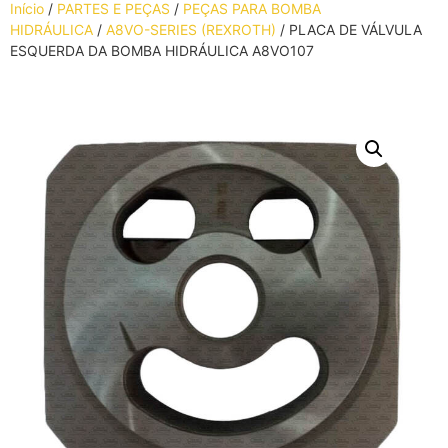
Início
/
PARTES E PEÇAS
/
PEÇAS PARA BOMBA
HIDRÁULICA
/
A8VO-SERIES (REXROTH)
/ PLACA DE VÁLVULA
ESQUERDA DA BOMBA HIDRÁULICA A8VO107