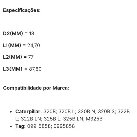
Especificações:
D2(MM) =
18
L1(MM) =
24,70
L2(MM) =
77
L3(MM)
= 87,60
Compatibilidade por Marca:
Caterpillar:
320B; 320B L; 320B N; 320B S; 322B
L; 322B LN; 325B L; 325B LN; M325B
Tag:
099-5858; 0995858