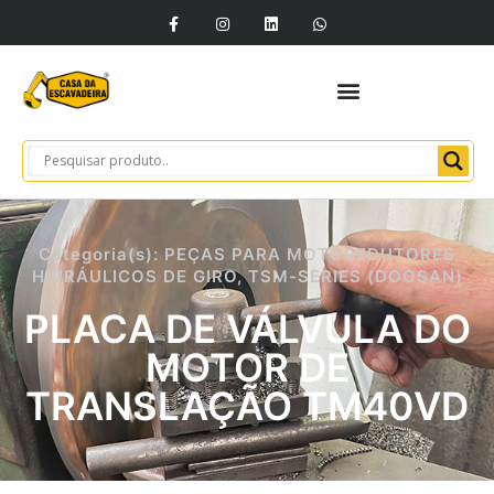
Categoria(s):
PEÇAS PARA MOTOREDUTORES
HIDRÁULICOS DE GIRO
,
TSM-SERIES (DOOSAN)
PLACA DE VÁLVULA DO
MOTOR DE
TRANSLAÇÃO TM40VD