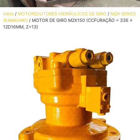
Início
/
MOTOREDUTORES HIDRÁULICOS DE GIRO
/
M2X-SERIES
(KAWASAKI)
/ MOTOR DE GIRO M2X150 (CCFURAÇÃO = 336 ×
12D16MM, Z=13)