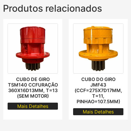
Produtos relacionados
CUBO DE GIRO
CUBO DO GIRO
TSM140 CCFURAÇÃO
JMF43
360X16D13MM, T=13
(CCF=275X7D17MM,
(SEM MOTOR)
T=11,
PINHAO=107.5MM)
Mais Detalhes
Mais Detalhes