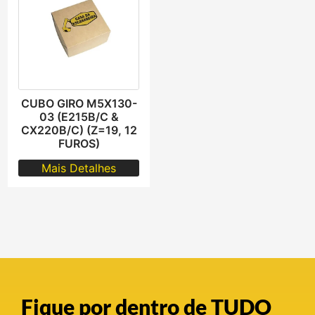
CUBO GIRO M5X130-
03 (E215B/C &
CX220B/C) (Z=19, 12
FUROS)
Mais Detalhes
Fique por dentro de TUDO