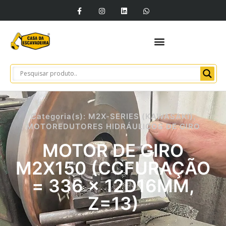
Categoria(s):
M2X-SERIES (KAWASAKI)
,
MOTOREDUTORES HIDRÁULICOS DE GIRO
MOTOR DE GIRO
M2X150 (CCFURAÇÃO
= 336 × 12D16MM,
Z=13)