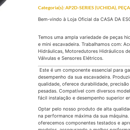
Categoria(s):
AP2D-SERIES (UCHIDA)
,
PEÇA
Bem-vindo à Loja Oficial da CASA DA E
Temos uma ampla variedade de peças hid
e mini escavadeira. Trabalhamos com: A
Hidráulicas, Motoredutores Hidráulicos d
Válvulas e Sensores Elétricos.
Este é um componente essencial para gara
desempenho da sua escavadeira. Produzid
qualidade, oferece durabilidade, precisã
pesadas. Compatível com diversos model
fácil instalação e desempenho superior e
Optar pelo nosso produto de alta qualida
na performance máxima da sua máquina. 
oferecemos componentes testados e apr
modelos, assegurando a melhor perform