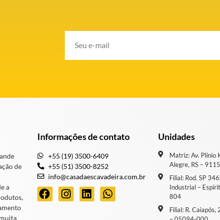
Informações de contato
Unidades
Matriz: Av. Plínio
rande
+55 (19) 3500-6409
Alegre, RS – 911
ação de
+55 (51) 3500-8252
info@casadaescavadeira.com.br
Filial: Rod. SP 34
de a
Industrial – Espír
804
rodutos,
iamento
Filial: R. Caiapós
 muita
– 05094-000