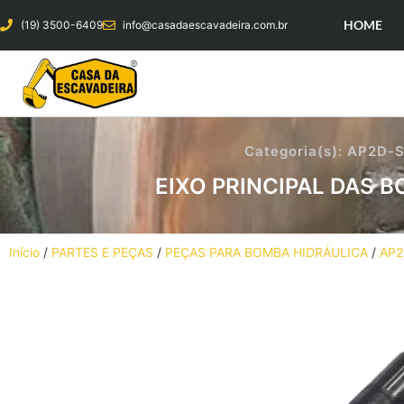
HOME
(19) 3500-6409
info@casadaescavadeira.com.br
Categoria(s):
AP2D-S
EIXO PRINCIPAL DAS 
Início
/
PARTES E PEÇAS
/
PEÇAS PARA BOMBA HIDRÁULICA
/
AP2