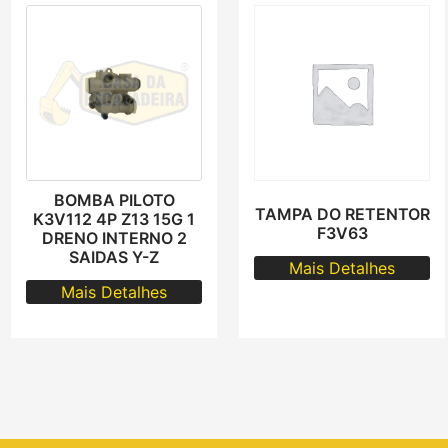
BOMBA PILOTO
TAMPA DO RETENTOR
K3V112 4P Z13 15G 1
F3V63
DRENO INTERNO 2
SAIDAS Y-Z
Mais Detalhes
Mais Detalhes