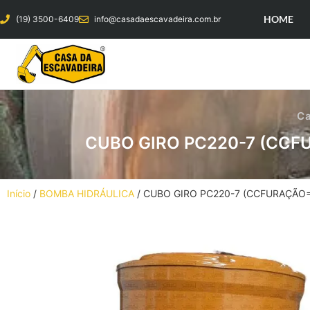
HOME
(19) 3500-6409
info@casadaescavadeira.com.br
Ca
CUBO GIRO PC220-7 (CCF
Início
/
BOMBA HIDRÁULICA
/ CUBO GIRO PC220-7 (CCFURAÇÃO=