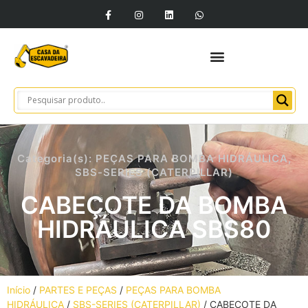
Categoria(s):
PEÇAS PARA BOMBA HIDRÁULICA
,
SBS-SERIES (CATERPILLAR)
CABEÇOTE DA BOMBA
HIDRÁULICA SBS80
Início
/
PARTES E PEÇAS
/
PEÇAS PARA BOMBA
HIDRÁULICA
/
SBS-SERIES (CATERPILLAR)
/ CABEÇOTE DA