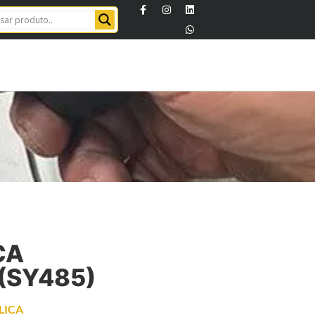
CA
(SY485)
LICA