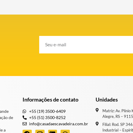
Informações de contato
Unidades
Matriz: Av. Plínio
rande
+55 (19) 3500-6409
Alegre, RS – 911
ação de
+55 (51) 3500-8252
info@casadaescavadeira.com.br
Filial: Rod. SP 34
de a
Industrial – Espír