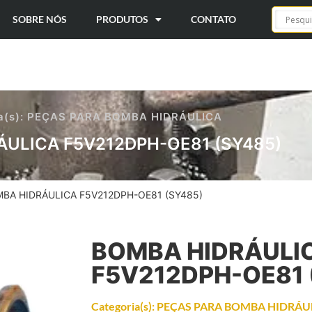
SOBRE NÓS
PRODUTOS
CONTATO
a(s):
PEÇAS PARA BOMBA HIDRÁULICA
ULICA F5V212DPH-OE81 (SY485)
MBA HIDRÁULICA F5V212DPH-OE81 (SY485)
BOMBA HIDRÁULI
F5V212DPH-OE81 
Categoria(s):
PEÇAS PARA BOMBA HIDRÁU