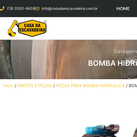
HOME
(19) 3500-6409
info@casadaescavadeira.com.br
Categori
BOMBA HIDRÁ
Início
/
PARTES E PEÇAS
/
PEÇAS PARA BOMBA HIDRÁULICA
/ BO