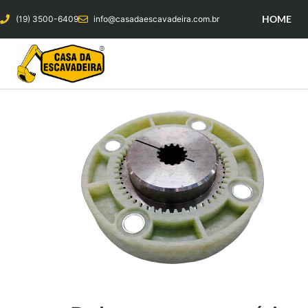
HOME
(19) 3500-6409
info@casadaescavadeira.com.br