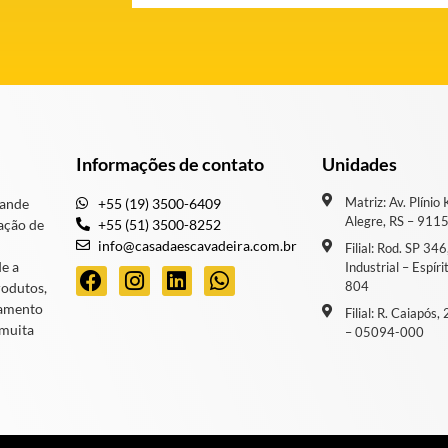
Informações de contato
Unidades
Matriz: Av. Plínio
rande
+55 (19) 3500-6409
Alegre, RS – 911
ação de
+55 (51) 3500-8252
info@casadaescavadeira.com.br
Filial: Rod. SP 34
de a
Industrial – Espír
804
rodutos,
iamento
Filial: R. Caiapós
 muita
– 05094-000