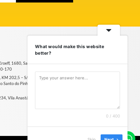
What would make this website
better?
 Kroeff, 1680, Sarandi – Porto
50-170
6, KM 202,5 – S/N, Distrito
ito Santo do Pinhal, SP – 13994-
, 234, Vila Anastácio – São Paulo, SP
0 / 400
Skip
Next