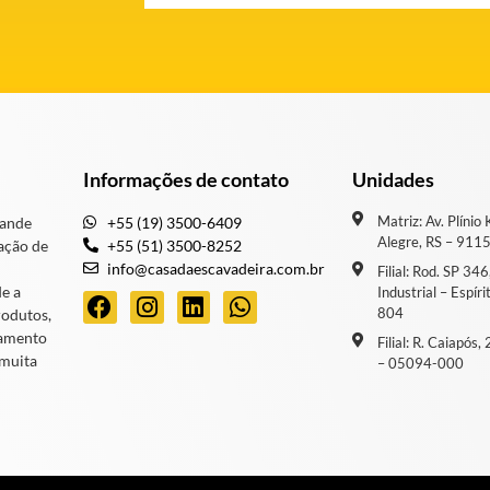
Informações de contato
Unidades
Matriz: Av. Plínio
rande
+55 (19) 3500-6409
Alegre, RS – 911
ação de
+55 (51) 3500-8252
info@casadaescavadeira.com.br
Filial: Rod. SP 34
de a
Industrial – Espír
804
rodutos,
iamento
Filial: R. Caiapós
 muita
– 05094-000