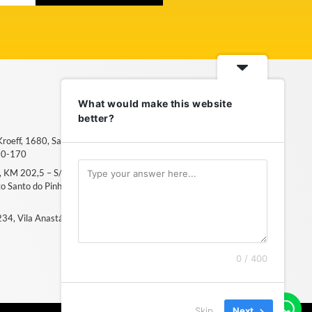
What would make this website
better?
 Kroeff, 1680, Sarandi – Porto
50-170
6, KM 202,5 – S/N, Distrito
ito Santo do Pinhal, SP – 13994-
, 234, Vila Anastácio – São Paulo, SP
0 / 400
Skip
Next