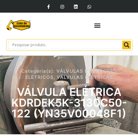
Categoria(s):
VÁLVULAS E SENSORES
ELÉTRICOS
,
VÁLVULAS ELÉTRICAS
VÁLVULA ELÉTRICA
KDRDEK5K-3130C50-
122 (YN35V00048F1)