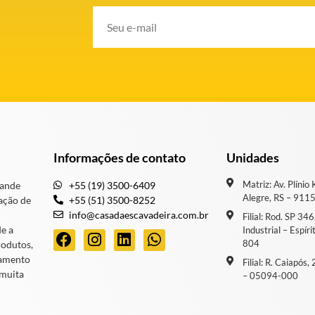
Informações de contato
Unidades
Matriz: Av. Plínio
rande
+55 (19) 3500-6409
Alegre, RS – 911
ação de
+55 (51) 3500-8252
info@casadaescavadeira.com.br
Filial: Rod. SP 34
de a
Industrial – Espír
804
rodutos,
iamento
Filial: R. Caiapós
 muita
– 05094-000