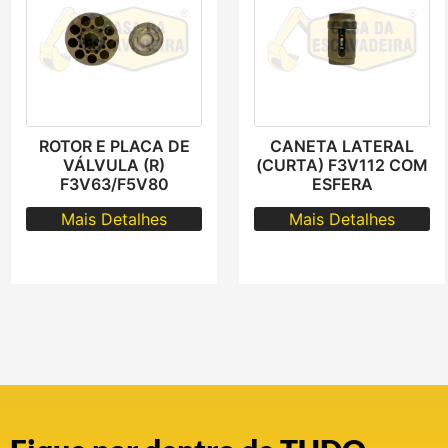
ROTOR E PLACA DE
CANETA LATERAL
VÁLVULA (R)
(CURTA) F3V112 COM
F3V63/F5V80
ESFERA
Mais Detalhes
Mais Detalhes