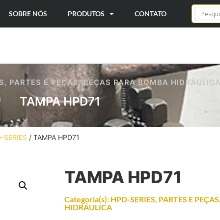
SOBRE NÓS
PRODUTOS
CONTATO
S
,
PARTES E PEÇAS
,
PEÇAS PARA BOMBA HIDRÁULIC
TAMPA HPD71
-SERIES
/ TAMPA HPD71
TAMPA HPD71
Categoria(s):
HPD-SERIES
,
PARTES E PEÇAS
HIDRÁULICA