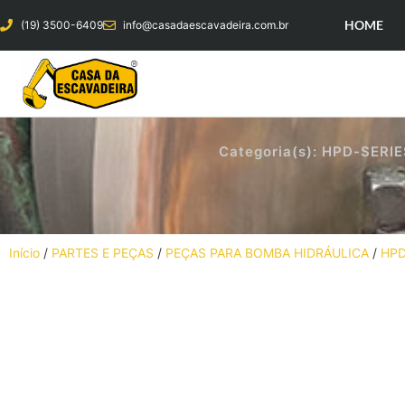
HOME
(19) 3500-6409
info@casadaescavadeira.com.br
Categoria(s):
HPD-SERIE
Início
/
PARTES E PEÇAS
/
PEÇAS PARA BOMBA HIDRÁULICA
/
HPD