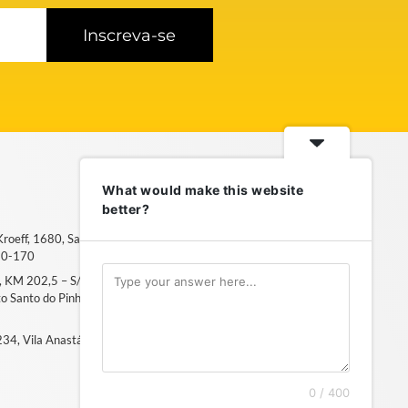
Inscreva-se
What would make this website
better?
 Kroeff, 1680, Sarandi – Porto
50-170
6, KM 202,5 – S/N, Distrito
ito Santo do Pinhal, SP – 13994-
, 234, Vila Anastácio – São Paulo, SP
0 / 400