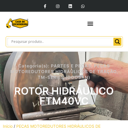
Categoria(s):
PARTES E PEÇAS
,
PEÇAS
MOTOREDUTORES HIDRÁULICOS DE TRAÇÃO
,
TM-SERIES (DOOSAN)
ROTOR HIDRÁULICO
FTM40VC
Início
/
PEÇAS MOTOREDUTORES HIDRÁULICOS DE