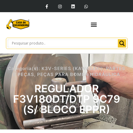
Categoria(s):
K3V-SERIES (KAWASAKI)
,
PARTES
E PEÇAS
,
PEÇAS PARA BOMBA HIDRÁULICA
REGULADOR
F3V180DT/DTP 9C79
(S/ BLOCO EPPR)