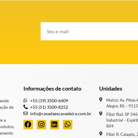
Informações de contato
Unidades
Matriz: Av. Plínio
rande
+55 (19) 3500-6409
Alegre, RS – 911
ação de
+55 (51) 3500-8252
info@casadaescavadeira.com.br
Filial: Rod. SP 34
de a
Industrial – Espír
804
rodutos,
iamento
Filial: R. Caiapós