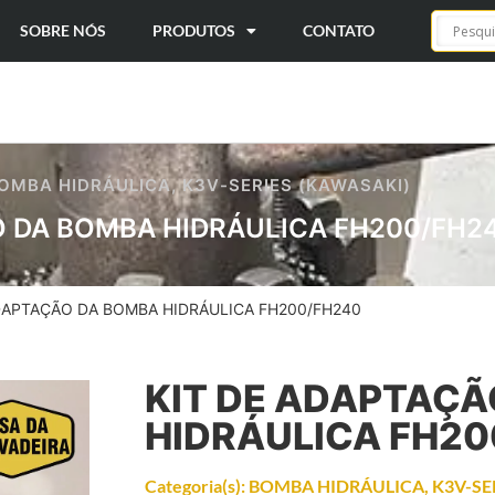
SOBRE NÓS
PRODUTOS
CONTATO
OMBA HIDRÁULICA
,
K3V-SERIES (KAWASAKI)
O DA BOMBA HIDRÁULICA FH200/FH2
ADAPTAÇÃO DA BOMBA HIDRÁULICA FH200/FH240
KIT DE ADAPTAÇ
HIDRÁULICA FH20
Categoria(s):
BOMBA HIDRÁULICA
,
K3V-SE