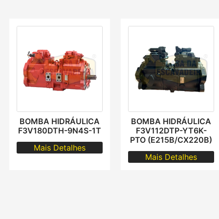
BOMBA HIDRÁULICA
BOMBA HIDRÁULICA
F3V180DTH-9N4S-1T
F3V112DTP-YT6K-
PTO (E215B/CX220B)
Mais Detalhes
Mais Detalhes