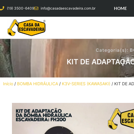
HOME
(19) 3500-6409
info@casadaescavadeira.com.br
Categoria(s):
B
KIT DE ADAPTAÇÃ
Início
/
BOMBA HIDRÁULICA
/
K3V-SERIES (KAWASAKI)
/ KIT DE 