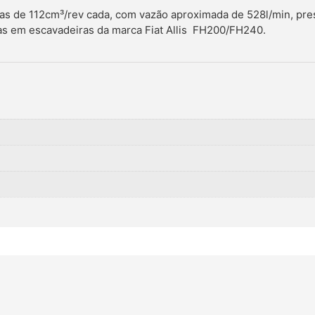
las de 112cm³/rev cada, com vazão aproximada de 528l/min, pr
s em escavadeiras da marca Fiat Allis FH200/FH240.