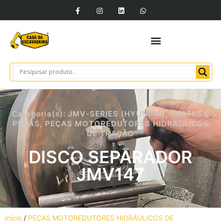
Categoria(s):
JMV-SERIES (HYUNDAI)
,
PARTES E
PEÇAS
,
PEÇAS MOTOREDUTORES HIDRÁULICOS
DE TRAÇÃO
DISCO SEPARADOR
JMV147
Início
/
PEÇAS MOTOREDUTORES HIDRÁULICOS DE