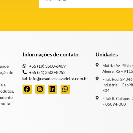
Informações de contato
Unidades
Matriz: Av. Plínio
rande
+55 (19) 3500-6409
Alegre, RS – 911
ação de
+55 (51) 3500-8252
info@casadaescavadeira.com.br
Filial: Rod. SP 34
de a
Industrial – Espír
804
rodutos,
iamento
Filial: R. Caiapós
 muita
– 05094-000