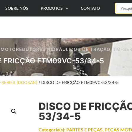
SOBRE NÓS
PRODUTOS
CONTATO
 MOTOREDUTORES HIDRÁULICOS DE TRAÇÃO
,
TM-SER
E FRICÇÃO FTM09VC-53/34-5
-SERIES (DOOSAN)
/ DISCO DE FRICÇÃO FTM09VC-53/34-5
DISCO DE FRICÇÃ
53/34-5
Categoria(s):
PARTES E PEÇAS
,
PEÇAS MOT