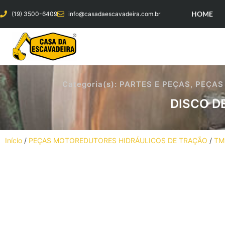
HOME
(19) 3500-6409
info@casadaescavadeira.com.br
Categoria(s):
PARTES E PEÇAS
,
PEÇAS
DISCO D
Início
/
PEÇAS MOTOREDUTORES HIDRÁULICOS DE TRAÇÃO
/
TM