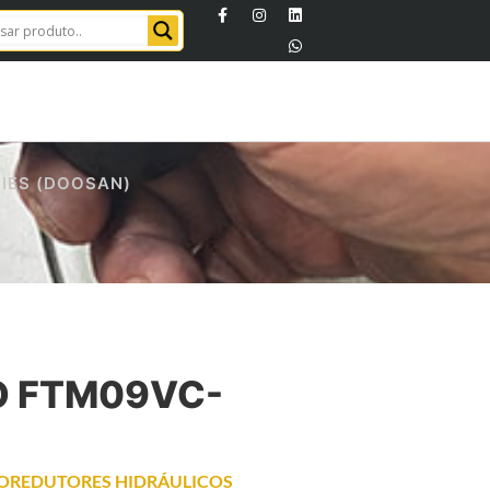
IES (DOOSAN)
O FTM09VC-
OREDUTORES HIDRÁULICOS