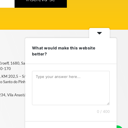
What would make this website
better?
 Kroeff, 1680, Sarandi – Porto
50-170
6, KM 202,5 – S/N, Distrito
ito Santo do Pinhal, SP – 13994-
, 234, Vila Anastácio – São Paulo, SP
0 / 400