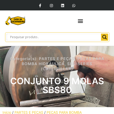
Categoria(s):
PARTES E PEÇAS
,
PEÇAS PARA
BOMBA HIDRÁULICA
,
SBS-SERIES
(CATERPILLAR)
CONJUNTO 9 MOLAS
SBS80
Início
/
PARTES E PEÇAS
/
PEÇAS PARA BOMBA