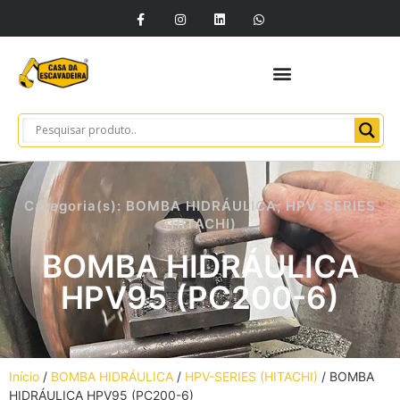
Categoria(s):
BOMBA HIDRÁULICA
,
HPV-SERIES
(HITACHI)
BOMBA HIDRÁULICA
HPV95 (PC200-6)
Início
/
BOMBA HIDRÁULICA
/
HPV-SERIES (HITACHI)
/ BOMBA
HIDRÁULICA HPV95 (PC200-6)