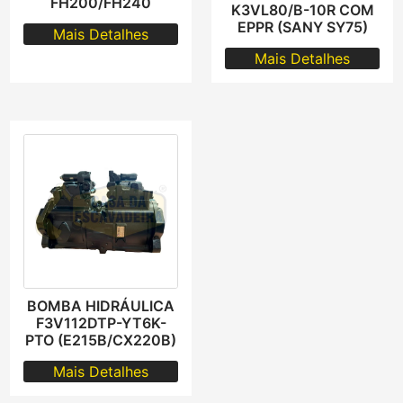
FH200/FH240
K3VL80/B-10R COM
EPPR (SANY SY75)
Mais Detalhes
Mais Detalhes
BOMBA HIDRÁULICA
F3V112DTP-YT6K-
PTO (E215B/CX220B)
Mais Detalhes