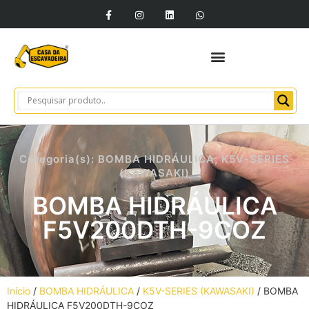
Categoria(s):
BOMBA HIDRÁULICA
,
K5V-SERIES
(KAWASAKI)
BOMBA HIDRÁULICA
F5V200DTH-9COZ
Início
/
BOMBA HIDRÁULICA
/
K5V-SERIES (KAWASAKI)
/ BOMBA
HIDRÁULICA F5V200DTH-9COZ