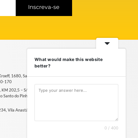
Inscreva-se
What would make this website
better?
 Kroeff, 1680, Sarandi – Porto
50-170
6, KM 202,5 – S/N, Distrito
ito Santo do Pinhal, SP – 13994-
, 234, Vila Anastácio – São Paulo, SP
0 / 400