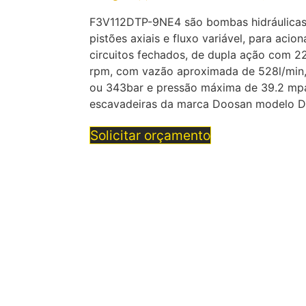
F3V112DTP-9NE4 são bombas hidráulicas 
pistões axiais e fluxo variável, para aci
circuitos fechados, de dupla ação com 
rpm, com vazão aproximada de 528l/min,
ou 343bar e pressão máxima de 39.2 mp
escavadeiras da marca Doosan modelo DX
Solicitar orçamento