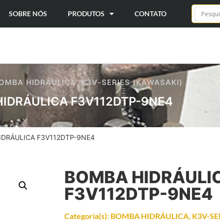
SOBRE NÓS
PRODUTOS
CONTATO
OMBA HIDRÁULICA
,
K3V-SERIES (KAWASAKI)
IDRÁULICA F3V112DTP-9NE4
IDRÁULICA F3V112DTP-9NE4
BOMBA HIDRÁULI
F3V112DTP-9NE4
Categoria(s):
BOMBA HIDRÁULICA
,
K3V-SE