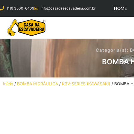
HOME
(19) 3500-6409
info@casadaescavadeira.com.br
Categoria(s):
B
BOMBA H
Início
/
BOMBA HIDRÁULICA
/
K3V-SERIES (KAWASAKI)
/ BOMBA H