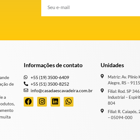
Informações de contato
Unidades
Matriz: Av. Plínio
rande
+55 (19) 3500-6409
Alegre, RS – 911
ação de
+55 (51) 3500-8252
info@casadaescavadeira.com.br
Filial: Rod. SP 34
de a
Industrial – Espír
804
rodutos,
iamento
Filial: R. Caiapós
 muita
– 05094-000