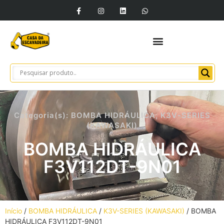
Categoria(s):
BOMBA HIDRÁULICA
,
K3V-SERIES
(KAWASAKI)
BOMBA HIDRÁULICA
F3V112DT-9N01
Início
/
BOMBA HIDRÁULICA
/
K3V-SERIES (KAWASAKI)
/ BOMBA
HIDRÁULICA F3V112DT-9N01