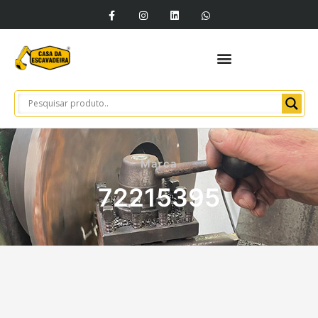
Marca
72215395